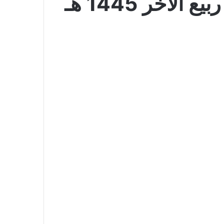
عروض ايدي اليوم 23 أكتوبر 2023 الموافق 8 ربيع الآخر 1445 هـ