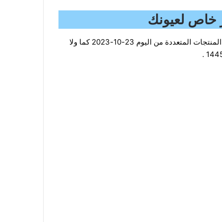
عروض ايدي اليوم 23 أكتوبر 2023 الموافق 8 ربيع الآخر 1445 هـ سعر خاص لعيونك، نقدم لكم العروض الجديدة على العديد من المنتجات المتعددة من اليوم 23-10-2023 كما ولا