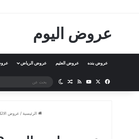
عروض اليوم
عروض بنده
عروض العثيم
عروض الرياض
عروض
‫X
فيسبوك
‫YouTube
ملخص الموقع RSS
مقال عشوائي
الوضع المظلم
الرئيسية
/
عروض الالكت