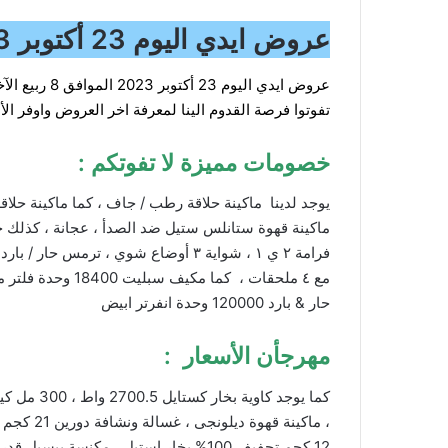
عروض ايدي اليوم 23 أكتوبر 2023 الموافق 8 ربيع الآخر 1445 هـ سعر خاص لعيونك
تفوتوا فرصة القدوم الينا لمعرفة اخر العروض واوفر ال
خصومات مميزة لا تفوتكم :
يوجد لدينا ماكينة حلاقة رطب / جاف ، كما ماكينة حلاقة قابلة لإعادة الشحن 
ماكينة قهوة ستانلس ستيل ضد الصدأ ، عجانة ، كذلك 
فرامة ٢ ي ١ ، شواية ٣ أوضاع شوي ، ترمس حار / بارد ، بينما قلاية هوائية معدن اريتي ، مفرمة لحم
مع ٤ ملحقات ، كما مكيف سبليت 18400 وحدة فلتر مضاد للبكتيريا بارد فقط ، كما مكيف اسبليت جداري
حار & بارد 120000 وحدة انفرتر ابيض
مهرجأن الأسعار :
كما يوجد كاوية بخار كستايل 2700.5 واط ، 300 مل كيبل 2 متر أزرق ، كاوية بخار كستايل 7 برو كيبل 2.5 متر أزرق
، ماكينة قهوة ديلونجى ، غسالة ونشافة دورين 21 كجم تنشيف 16 كجم اسود ستيل ، غسالة اتوماتيك تعبئة أمامية
12 كجم تجفيف 100% بخار استيل ، مكنسة بيسيل قدرة 200 واط عدد 2*6 فرشاة تنظيف غسيل مع التنشيف