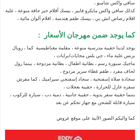
سافي واكس شامبو ،
كذلك سافي واكس مايكرو فايبر ، بيسك أقلام حبر جافة منوعة ، علبة
اقلام رصاص اتش بي ، بيسك طقم هندسة ، اقلام ألوان مائية ،
كما يوجد ضمن مهرجان الأسعار :
يوجد لدينا حقيبة مدرسية منوعة ، مقلمة مغناطيسية كما ، رويال
برنس علبة ماء ، جي بلس محايات/برايات ،
ماجيك سبورة رسم ، بطانية اطفال ، بطانية مزدوجة ، بينما رول
لحاف مفرد ، طقم غطاء سرير مزدوج ،
سجادة صلاة إسفنجية ، سجاد إسفنجي سيراميك ، كما مفرش
سفره عازل للحرارة ، حقيبة بعجلات ،
بننما حقيبة سفر يدوية ، حقيبة جانبية ، دمية دب ، سيارة للركوب ،
سيارة قابلة للشحن مع جهاز تحكم عن بعد
كما واليكم الصور الآتية على موقع
عروض