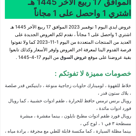
الموافق 17 ربيع الآخر 1445 هـ
اشتري 1 واحصل على 1 مجاناً
عروض ايدي اليوم 1 نوفمبر 2023 الموافق 17 ربيع الآخر 1445 هـ
اشتري 1 واحصل على 1 مجاناً ، نقدم لكم العروض الجديدة على
العديد من المنتجات المتعددة من اليوم 1-11-2023 كما ولا تفوتوا
فرصة القدوم الينا لمعرفة اخر العروض واوفر الأسعار وكذلك تابعوا
بقية عروضنا على موقع
عروض السوق
من اليوم 17-4-1445 .
خصومات مميزة لا تفوتكم :
خلاط للقهوة ، لومينارك حاويات زجاجية منوعة ، داينيكس قدر صلصة
، بلاك ستون قدر ،
رويال برنس ترمس حافظ للحرارة ، طقم ادوات خشبية ، كما رويال
فورد ادوات مائدة ،
رويال فورد طقم ادوات مطبخ نايلون ، بينما مقشرة ، مبشرة
مسطحة ٣ في ١ ، لوح كي ،
بينما مظلة السيارة ، كما مكنسة قابلة للطي مع مجرفة ، برادة مياه ،