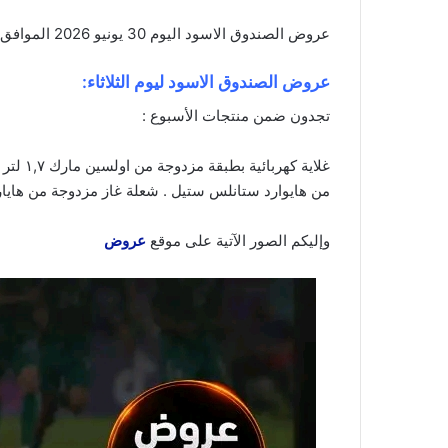
عروض الصندوق الاسود اليوم 30 يونيو 2026 الموافق 15 محرم 1448 عروض شاشات كبيرة . الجودة تصنع فرقاً والعروض تصنع قرارك! اختر الذكاء
عروض الصندوق الاسود ليوم الثلاثاء:
تجدون ضمن منتجات الأسبوع :
من هايوارد ستانلس ستيل . شعلة غاز مزدوجة من هايارد
وإليكم الصور الآتية على موقع
عروض