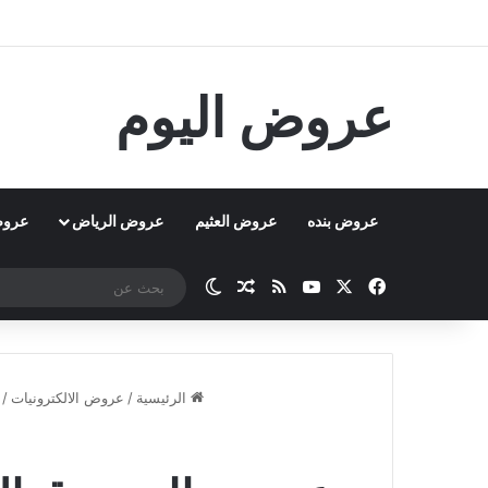
عروض اليوم
عروض بنده
عروض العثيم
عروض الرياض
عروض
‫X
فيسبوك
‫YouTube
ملخص الموقع RSS
مقال عشوائي
الوضع المظلم
الرئيسية
/
عروض الالكترونيات
/