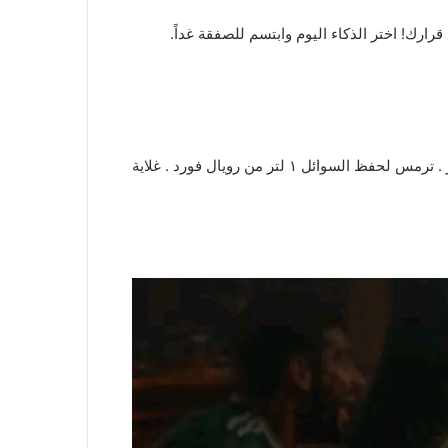
اليوم
وابتسم للصفقة غداً.
غلاية كهربائية بطبقة مزدوجة من اولسين مارك ١,٧ لتر . ريال فورد ٨,٥ بوصة مقص . طنجرة ضغط ألمنيوم من رويال فورد ٧,٥ لتر . ترمس لحفظ السوائل ١ لتر من رويال فورد . غلاية