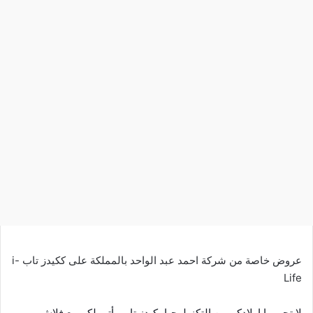
عروض خاصة من شركة احمد عبد الواحد بالمملكة على ككيدز تاب i-
Life
لا تحرموا اولادكم من التكنولوجيا، كيدز تاب يأتي لكم مع فلاش