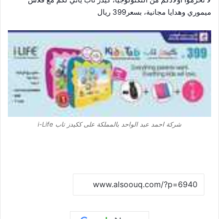
ميموري وهدايا مجانية، بسعر399 ريال
شركة احمد عبد الواحد بالمملكة على ككيدز تاب i-Life
نسخ الرابط