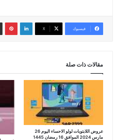
لينكدإن
بين
فيسبوك
‫X
مقالات ذات صلة
عروض اللابتوبات لولو الاحساء اليوم 26
مارس 2024 الموافق 16 رمضان 1445