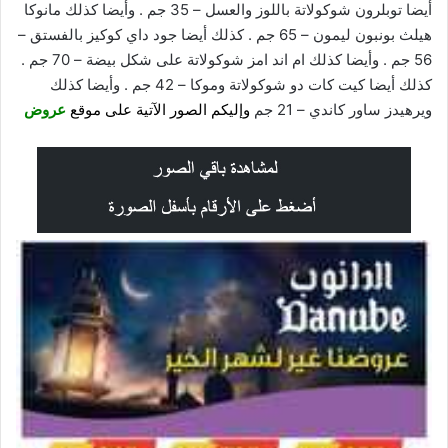
أيضا توبلرون شوكولاتة باللوز والعسل – 35 جم . وأيضا كذلك مانوكا
هيلث بونبون ليمون – 65 جم . كذلك أيضا جود داي كوكيز بالفستق –
56 جم . وأيضا كذلك ام اند امز شوكولاتة على شكل بيضة – 70 جم .
كذلك أيضا كيت كات دو شوكولاتة وموكا – 42 جم . وأيضا كذلك
ويرهيدز ساور كاندي – 21 جم
وإليكم الصور الآتية على موقع
عروض