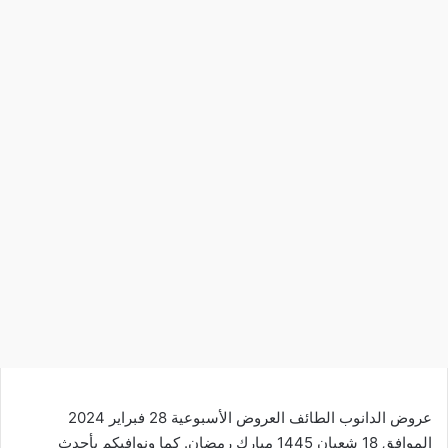
عروض الدانوب الطائف العروض الأسبوعية 28 فبراير 2024
الموافق 18 شعبان 1445 مبارك رمضان. كما ونوافيكم بأحدث