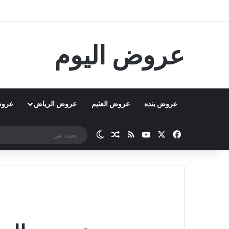
عروض اليوم
عروض بنده
عروض العثيم
عروض الرياض
عروض
‫X
فيسبوك
‫YouTube
ملخص الموقع RSS
مقال عشوائي
الوضع المظلم