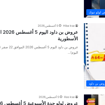
 لولو تبوك
Hiba ksa
5 أغسطس,2026
الأسطورية
اليوم!…
وض بن داود
lilas ksa
5 أغسطس,2026