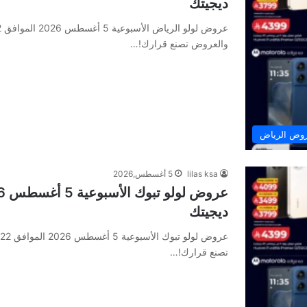
ديجيتك
والعروض تصنع قرارك!…
وض الرياض
lilas ksa
5 أغسطس,2026
ديجيتك
تصنع قرارك!…