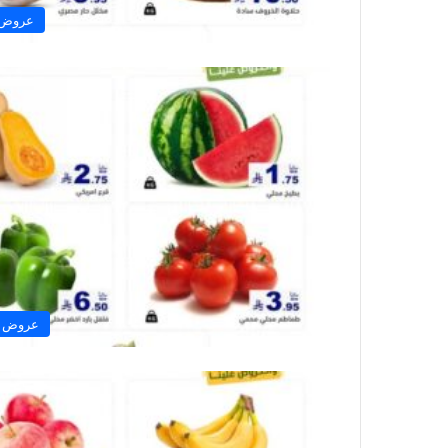
عروض ر
عروض ر