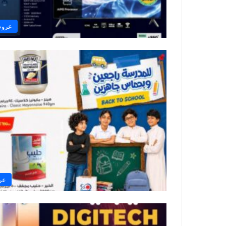
عروض
عر