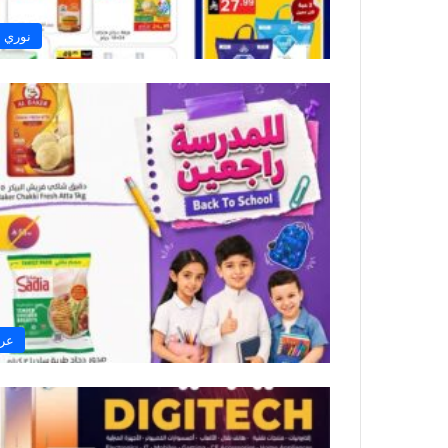
نوري 
عرو