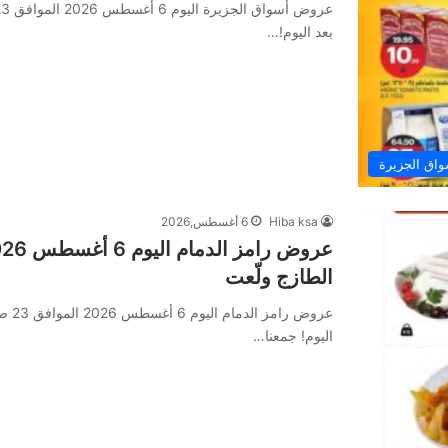
بعد اليوم!…
اق الجزيرة
Hiba ksa
6 أغسطس,2026
الطازج ولّعت
اليوم! جمعنا…