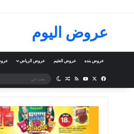
عروض اليوم
عروض بنده
عروض العثيم
عروض الرياض
عروض
‫X
فيسبوك
‫YouTube
ملخص الموقع RSS
مقال عشوائي
الوضع المظلم