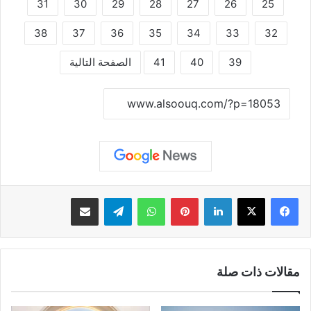
31
30
29
28
27
26
25
38
37
36
35
34
33
32
39
40
41
الصفحة التالية
نسخ الرابط
لينكدإن
بينتيريست
واتساب
تيلقرام
مشاركة عبر البريد
مقالات ذات صلة