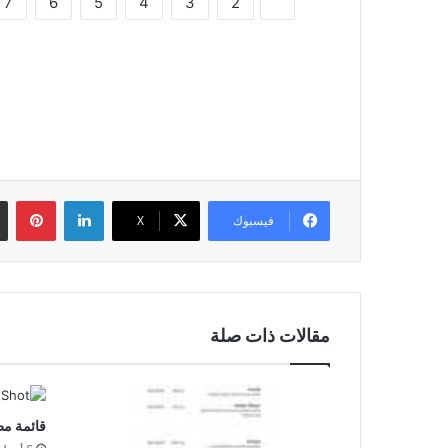
7
6
5
4
3
2
1
لينكدإن
بين
فيسبوك
‫X
مقالات ذات صلة
قائمة مط