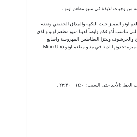
مه من وجبات لذيذة في منيو مطعم اونو .
اً من افضل واعرق المطاعم الفخمة في المملكة والذي بدأ بتقديم خدماته منذ 1943 وهو مطعم اونو المميز حيث النكهة والمذاق الحقيقي ونقدم
 تناسب أذواقكم وايضاً لدينا منيو مطعم اونو والذي
نخ والخرشوف وبيتزا البطاطس المهروسة واصابع
الموزاريلا والدجاج المقرمش بالعسل وسلطة الطاقة والدجاج المشوي بالليمون وباستا مع الجبن وغير ذلك الكثير من الوجبات المميزة تجدونها لدينا في منيو مطعم اونو Minu Uno