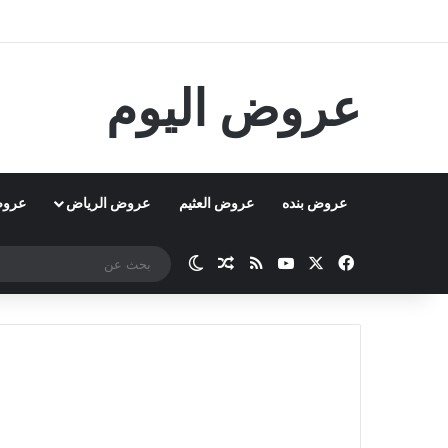
عروض اليوم
عروض بنده
عروض العثيم
عروض الرياض
عروض
‫X
فيسبوك
‫YouTube
ملخص الموقع RSS
مقال عشوائي
الوضع المظلم