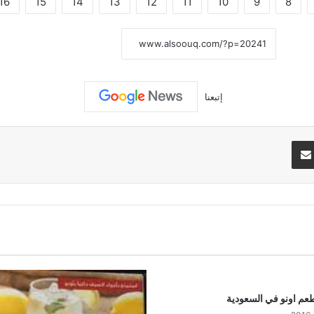
16
15
14
13
12
11
10
9
8
نسخ الرابط
إتبعنا
تيريست
مشاركة عبر البريد
عم اونو في السعودية