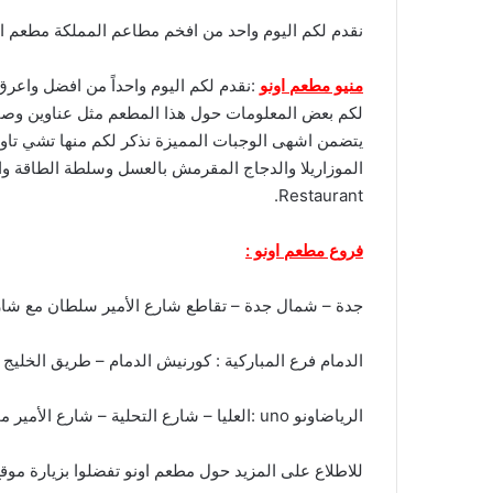
نقدم لكم اليوم واحد من افخم مطاعم المملكة مطعم اونو
منيو مطعم اونو
لكم بعض المعلومات حول هذا المطعم مثل عناوين وصفات
يتضمن اشهى الوجبات المميزة نذكر لكم منها تشي تاو
Restaurant.
فروع مطعم اونو :
جدة – شمال جدة – تقاطع شارع الأمير سلطان مع شارع حراء خلف سوبر ماركت الراية جدة 
الدمام فرع المباركية : كورنيش الدمام – طريق الخليج –
الرياضاونو uno :العليا – شارع التحلية – شارع الأمير محمد بن عبدالعزيز .هاتف :2148686-11-966+ .
للاطلاع على المزيد حول مطعم اونو تفضلوا بزيارة موق