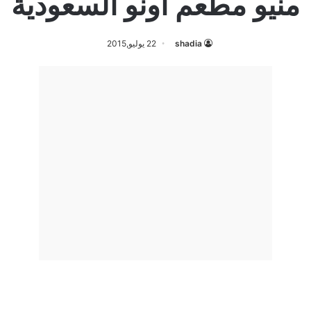
منيو مطعم اونو السعودية
shadia
22 يوليو,2015