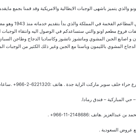
 والذي يتميز باشهى الوجبات الايطالية والامريكية وقد قمنا بجمع مايقد
:نقدم لكم اليوم واحد
 فروع مطعم اونو والتي ستساعدكم في الوصول اليه وانتقاء الوجبات التي
ن و اصابع الجبن المشوي وماتشوز ناتشوز وكاساديا الدجاج وطاجن السبا
. هاتف :6221320-2-966+ .ساعات العمل:الأحد حتى السبت:١٤:٠٠ – ٢٣:٣٠ .
 حي المباركية – فندق رمادا.
ع
عروض السعودية .