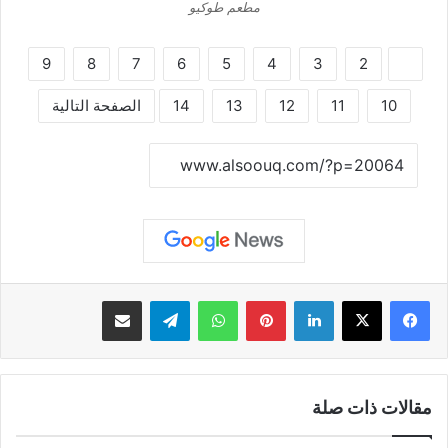
مطعم طوكيو
9
8
7
6
5
4
3
2
1
10
11
12
13
14
الصفحة التالية
نسخ الرابط
لينكدإن
بينتيريست
واتساب
تيلقرام
مشاركة عبر البريد
مقالات ذات صلة