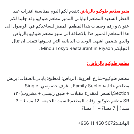
منيو مطعم طوكيو بالرياض
:نقدم لكم اليوم بمناسبة اقتراب عيد
الفطر السعيد المطعم الياباني المميز مطعم طوكيو وقد جلبنا لكم
عنوان و رقم وصفات هذا المطعم المميز لنساعدكم في الوصول الى
هذا المطعم المميز هذا بالاضافة الى منيو مطعم طوكيو بالرياض
والذي يتضمن اشهى الوجبات اليابانية التي تحبونها نتمنى ان تنال
اعجابكم Minou Tokyo Restaurant in Riyadh .
مطعم طوكيو بالرياض :
مطعم طوكيو-شارع العروبة، الرياض:
المطبخ:
ياباني.
الصفات:
برنش,
مطاعم عائلية‎, Family Section, غرف خصوصي, Single
Section,
السعر المقدر:( مقبلات + طبق رئيسي + مشروب)١٢٠
SR.مطعم طوكيو اوقات المطعم:
السبت-الجمعة:
12 مساءً – 3
مساءً | 7 مساءً – 11 مساءً.
الهاتف:
+966 11 460 5672