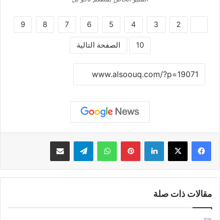
9
8
7
6
5
4
3
2
1
10
الصفحة التالية
نسخ الرابط
لينكدإن
بينتيريست
واتساب
تيلقرام
مشاركة عبر البريد
مقالات ذات صلة