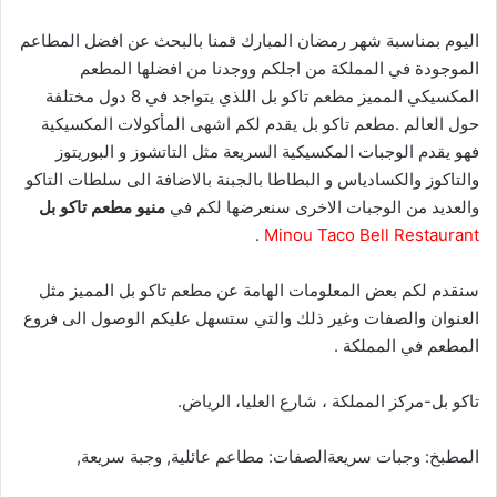
اليوم بمناسبة شهر رمضان المبارك قمنا بالبحث عن افضل المطاعم
الموجودة في المملكة من اجلكم ووجدنا من افضلها المطعم
المكسيكي المميز مطعم تاكو بل اللذي يتواجد في 8 دول مختلفة
حول العالم .مطعم تاكو بل يقدم لكم اشهى المأكولات المكسيكية
فهو يقدم الوجبات المكسيكية السريعة مثل التاتشوز و البوريتوز
والتاكوز والكسادياس و البطاطا بالجبنة بالاضافة الى سلطات التاكو
والعديد من الوجبات الاخرى سنعرضها لكم في
منيو مطعم تاكو بل
.
Minou
Taco Bell Restaurant
سنقدم لكم بعض المعلومات الهامة عن مطعم تاكو بل المميز مثل
العنوان والصفات وغير ذلك والتي ستسهل عليكم الوصول الى فروع
المطعم في المملكة .
تاكو بل-مركز المملكة ، شارع العليا، الرياض.
المطبخ:
وجبات سريعة
الصفات:
مطاعم عائلية‎, وجبة سريعة,