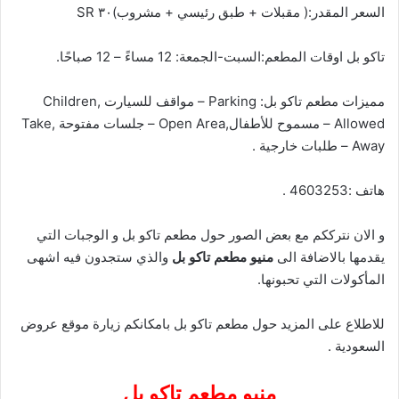
السعر المقدر:( مقبلات + طبق رئيسي + مشروب)٣٠ SR
تاكو بل اوقات المطعم:
السبت-الجمعة:
12 مساءً – 12 صباحًا.
مميزات مطعم تاكو بل:
Parking
–
مواقف للسيارت
,
Children
Allowed
–
مسموح للأطفال,
Open Area
–
جلسات مفتوحة ,
Take
Away
–
طلبات خارجية .
هاتف :4603253 .
و الان نترككم مع بعض الصور حول مطعم تاكو بل و الوجبات التي
يقدمها بالاضافة الى
منيو مطعم تاكو بل
والذي ستجدون فيه اشهى
المأكولات التي تحبونها.
للاطلاع على المزيد حول مطعم تاكو بل بامكانكم زيارة موقع
عروض
السعودية
.
منيو مطعم تاكو بل