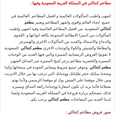
مطاعم كنتاكي في المملكة العربية السعودية وفيها :
اشهى واطيب المأكولات العالمية و افضل المطاعم العالمية في
جميع انحاء العالم واقوى واشهر المطاعم ويعتبر
مطعم
كنتاكي
السعودية من افضل المطاعم العالمية وفيه اشهى واطيب
المأكولات من البيتزا الايطالية المتنوعة بكافه انواعها و اللحوم
والدجاج والاسماك والعديد من المأكولات الاخرى والهمبرجر
والبطاطا والشيش والكولا والوجبات الاخرى
مطعم كنتاكي
السعودية
لا تفوتوا العروض الرمضانية المميزه والتي فيها العديد من الوجبات
المميزه والحصريه مطاعم برجر كينج المميزه سر المذاق الشهي
مطعم كنتاكي
وتتوفر جميع شروط ومعايير الجوده في منتجاتها وكما
وضحنا يمكنك حجز طلباتك ووجباتك التي ترغب بها من خلال الانترنت
ومن خلال موقعنا على الفيس بوك او موقعنا الرسمي ولأننا نهتم
بعملائنا فأننا نريد ان تكون اسعارنا ووجباتنا رائعه المذاق ومميزه
لذلك ننصحكم بزيارة فروعنا في المملكه العربيه السعودية وايضا
لدينا العديد من المفاجئات
مطعم كنتاكي
يرحب بكم .
صور عروض مطاعم كنتاكي :