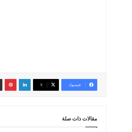
لينكدإن
بين
فيسبوك
‫X
مقالات ذات صلة