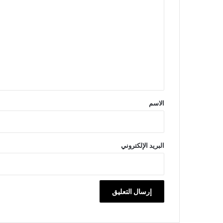
ل
ت
ع
ل
ي
ق
*
الاسم
البريد الإلكتروني