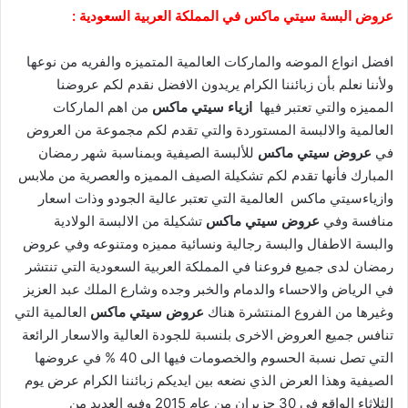
عروض البسة سيتي ماكس في المملكة العربية السعودية :
افضل انواع الموضه والماركات العالمية المتميزه والفريه من نوعها
ولأننا نعلم بأن زبائننا الكرام يريدون الافضل نقدم لكم عروضنا
المميزه والتي تعتبر فيها
ازياء سيتي ماكس
من اهم الماركات
العالمية والالبسة المستوردة والتي تقدم لكم مجموعة من العروض
في
عروض سيتي ماكس
للألبسة الصيفية وبمناسبة شهر رمضان
المبارك فأنها تقدم لكم تشكيلة الصيف المميزه والعصرية من ملابس
وازياءسيتي ماكس العالمية التي تعتبر عالية الجودو وذات اسعار
منافسة وفي
عروض سيتي ماكس
تشكيلة من الالبسة الولادية
والبسة الاطفال والبسة رجالية ونسائية مميزه ومتنوعه وفي عروض
رمضان لدى جميع فروعنا في المملكة العربية السعودية التي تنتشر
في الرياض والاحساء والدمام والخبر وجده وشارع الملك عبد العزيز
وغيرها من الفروع المنتشرة هناك
عروض سيتي ماكس
العالمية التي
تنافس جميع العروض الاخرى بلنسبة للجودة العالية والاسعار الرائعة
التي تصل نسبة الحسوم والخصومات فيها الى 40 % في عروضها
الصيفية وهذا العرض الذي نضعه بين ايديكم زبائننا الكرام عرض يوم
الثلاثاء الواقع في 30 حزيران من عام 2015 وفيه العديد من