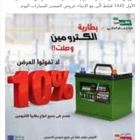
الأول 1445 قسّط الّي مع الإنماء عروض العيسى للسيارات اليوم…