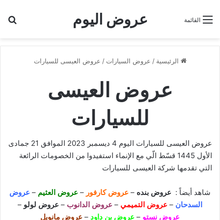
عروض اليوم
بح
القائمة
الرئيسية
/
عروض السيارات
/
عروض العيسى للسيارات
عروض العيسى
للسيارات
عروض العيسى للسيارات اليوم 4 ديسمبر 2023 الموافق 21 جمادى
الأول 1445 قسّط الّي مع الإنماء استفيدوا من الخصومات الرائعة
التي تقدمها شركة العيسى للسيارات
شاهد أيضاً :
عروض بنده
–
عروض كارفور
–
عروض العثيم
–
عروض
السدحان
–
عروض التميمي
–
عروض الدانوب
–
عروض لولو
–
عروض نستو
–
عروض بن داود
–
عروض مانويل