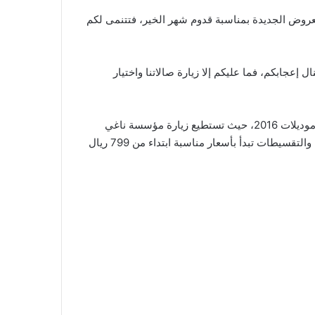
حيث تقدم العروض الجديدة بمناسبة قدوم شهر الخير، فتتنمى لكم
2 بتقسيطات مريحة، ترضيكم وتنال إعجابكم، فما عليكم إلا زيارة صالاتنا واختيار
: عروض هيوندي بمناسبة شهر رمضان المبارك لديها الكثير من المفاجأت وخصوصاً على موديلات 2016، حيث تستطيع زيارة مؤسسة ناغي
واختيار إحدى سيارات هيوندي 2016 وستحصل على 5 سنوات ضمان أو 100.000 كيلو متر، بدون دفعة أولى، وبدون رسوم إدارية، والتقسيطات تبدأ بأسعار مناسبة ابتداء من 799 ريال