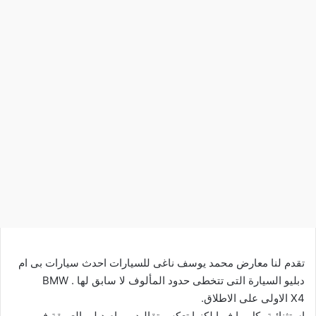
تقدم لنا معارض محمد يوسف ناغى للسيارات احدث سيارات بى ام
دبليو السيارة التى تتخطى حدود المألوف لا سابق لها . BMW
X4 الاولى على الاطلاق.
استثنائية بكل ما فيها لكنها تعكس تقاليد بى ام دبليو العريقة فى