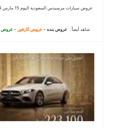
شاهد أيضاً :
عروض بنده
–
عروض كارفور
–
عروض ال