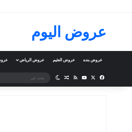
عروض اليوم
عروض بنده
عروض العثيم
عروض الرياض
عروض
‫X
فيسبوك
‫YouTube
ملخص الموقع RSS
مقال عشوائي
الوضع المظلم