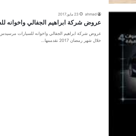
ahmad
23 مايو,2017
عروض شركة ابراهيم الجفالي واخوانه للسي
خلال شهر رمضان 2017 نقدممها…