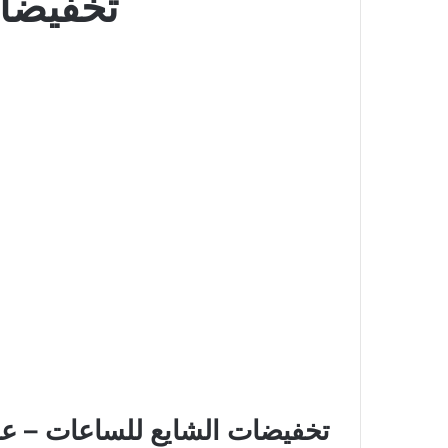
تخفيضات
تخفيضات الشايع للساعات – عر