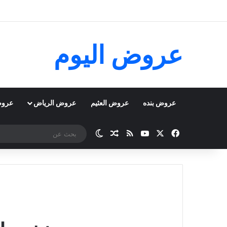
عروض اليوم
عروض بنده
عروض العثيم
عروض الرياض
عروض
‫X
فيسبوك
‫YouTube
ملخص الموقع RSS
مقال عشوائي
الوضع المظلم