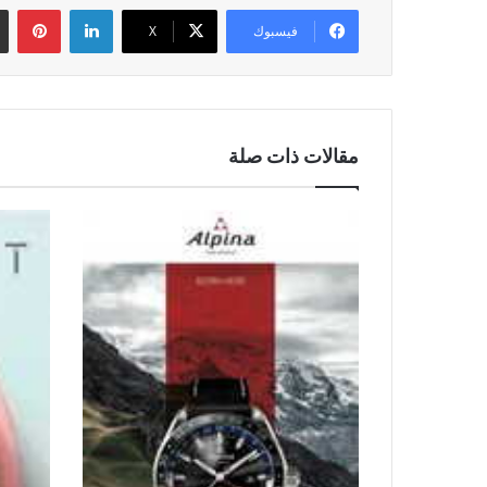
لينكدإن
بين
فيسبوك
‫X
مقالات ذات صلة