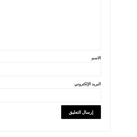
ل
ت
ع
ل
ي
ق
*
الاسم
البريد الإلكتروني