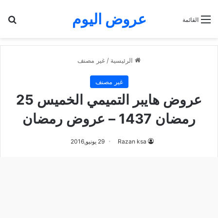
عروض اليوم
بح
القائمة
الرئيسية
/
غير مصنف
غير مصنف
عروض هايبر التميمي الخميس 25
رمضان 1437 – عروض رمضان
Razan ksa
29 يونيو,2016