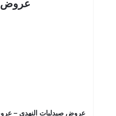
عروض ص
عروض صيدليات النهدي – عر