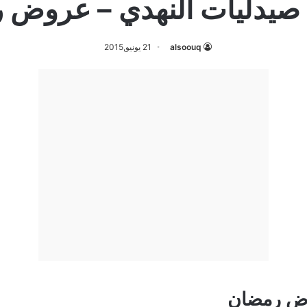
يدليات النهدي – عروض 
alsoouq
21 يونيو,2015
وض رمضان