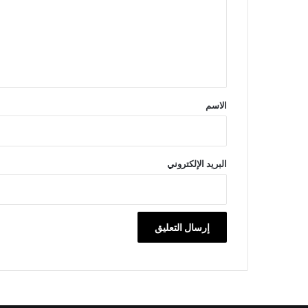
ع
ل
ي
ق
*
الاسم
البريد الإلكتروني