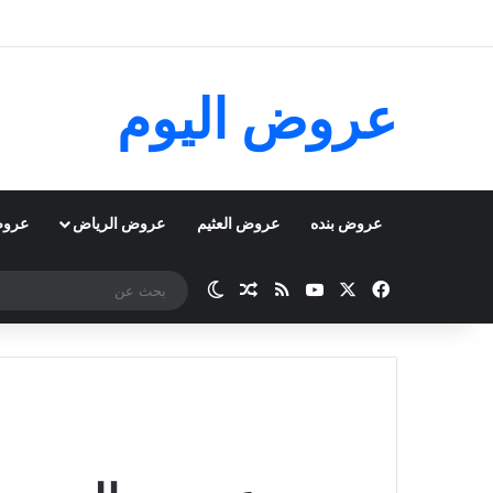
عروض اليوم
عروض بنده
عروض العثيم
عروض الرياض
عروض
‫X
فيسبوك
‫YouTube
ملخص الموقع RSS
مقال عشوائي
الوضع المظلم