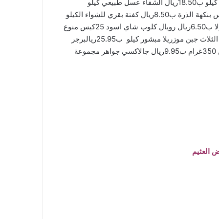
اليوم : جونسون شامبو اطفال 500مل عبوة ضاغطة +هدية ب25.95ريال الخليج صدور الدجاج المجمدة كيلو ب18.50ريال الشفاء عسل طبيعي كيلو
ب39.,50ريال امريكانا خضراوات مشكلة 450غرام ب4.95ريال سيبلو سردين بالزيت النباتي العادي الحار ب2.95ريال كونز طيس بنكهة الذرة ب8.50ريال كفتة بقري للشواء الكيلو
ب29.95ريال تفاح احمر كيلو ب5,95ريال كيوي الكيلو ب7.95ريال خيار الكيلو ب4,95ريال لواكر بسكويت مغطى بكريمة الشوكولا ب6.50ريال رويال كلوب شاي اسود 25كيس منوع
ب4.50ريال زيت عافية دوار الشمس 1.8ليتر ب29.95ريال العلالي كرينة الخفق للتزين 2*168غرام +هدية ب17.95ريال البقرات الثلاث جبن موزريلا مبشور كيلو ب25.95ريالبرجر
امريكانا بقري كلاسيك 1000غرام الكيس ب17.95ريال مرامي بطاطس شيبس 20كيس ب8.95ريال سويتون شوكولا قابلة للدهن 350غرام ب9.95ريال جالاكسي جواهر مجموعة
 العثيم