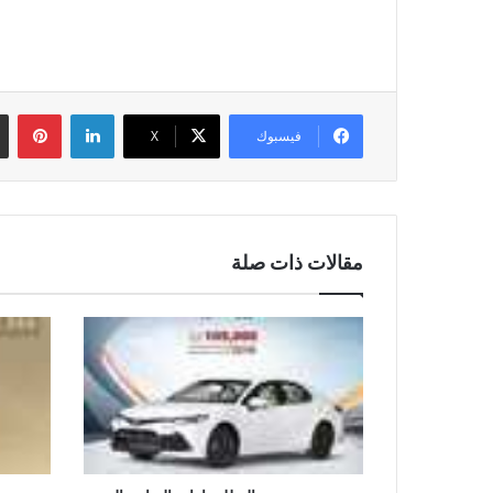
لينكدإن
بين
فيسبوك
‫X
مقالات ذات صلة