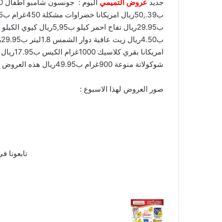
جديد
عروض التميمي
شوكولاتة منوعة 900غرام ب49.95ريال هذه العروض الحصرية لمدة اسبوع ونتابع الباقي في البروموشور :
صور العروض لهذا الاسبوع :
تابعونا ف