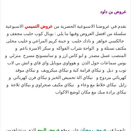
عروض بن داود
نقدم في عروضنا الاسبوعية الحصرية من
عروض التميمي
الاسبوعية
سلسلة من افضل العروض وفيها ما يلي : بوبال كوب حليب مجفف و
جالكسي جواهر و نادك حليب و جبنة كريم المراعي و حليب محلى
مكثف نستلة و و الواحة شراب الفواكه و سكر الاسرة ناعم و
المنصب عسل مصدر و ابو كاس ارز و و سامسونج مسرح منزلي و
بوس سماعات حول الذن و هوواوي موبايل واي فاي و اتش بي لاب
توب و ديل و نيكاي فرامة كبة و نيكاي ميكرويف و نيكاي موقد
كهربائي مزدوج و نيكاي الة تحميص الخبز و نيكاي فرن كهربائي و
رايل نيكاي خلاط مع وعاء و نيكاي مكيف صحراوي و نيكاي ثلاجة و
نيكاي برادة مبك مع مكان لوضع الاكواب
تابعونا في
عروض رمضان
على موقع
عروض اليوم
الذي ستشاهدون