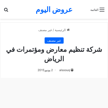
عروض اليوم
بح
القائمة
الرئيسية
/
غير مصنف
غير مصنف
شركة تنظيم معارض ومؤتمرات في
الرياض
alsoouq
2 يونيو,2015