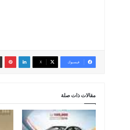
لينكدإن
بين
فيسبوك
‫X
مقالات ذات صلة