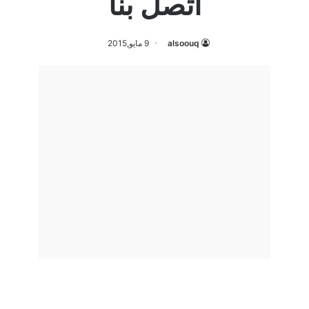
اتصل بنا
alsoouq
9 مايو,2015