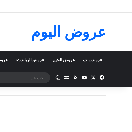
عروض اليوم
عروض بنده
عروض العثيم
عروض الرياض
عروض
‫X
فيسبوك
‫YouTube
ملخص الموقع RSS
مقال عشوائي
الوضع المظلم